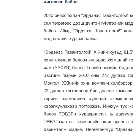
чиглэсэн байна
2020 оноос эхлэн “Эрдэнэс Тавантолгой” к
сая төгрөгөөс дээш дүнтэй гүйлгээний мэ
байна. Иймд “Эрдэнэс Тавантолгой” ко
мэдээллийг хүргэж байна.
“Эрдэнэс Тавантолгой” ХК-ийн хувьд 81.5
охин компани боловч хувьцаа эзэмшлийн э
яам
(
УУХҮЯ
)
болон Төрийн өмчийн бодлог
Засгийн газрын 2010 оны 272 дугаар то
Монгол” ХХК-ийн охин компани хэлбэрээр
73 дугаар тогтоолоор бие даасан компани
төрийн эзэмшлийн хувьцаа эзэмшигч
хэрэгжүүлэхээр тогтоожээ. Ийнхүү тус 
болон ТӨБЗГ-т хуваарилсан нь цаагуур
ТӨБЗГазар нь компанийн ашиг орлогыг х
баримталж мэднэ. Нөгөөтэйгүүр “Эрдэнэ