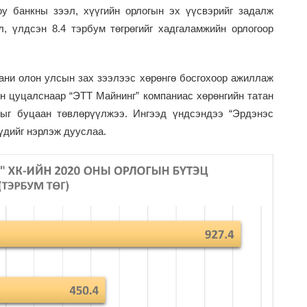
у банкны зээл, хүүгийн орлогын эх үүсвэрийг задалж
л, үлдсэн 8.4 тэрбум төгрөгийг хадгаламжийн орлогоор
ани олон улсын зах зээлээс хөрөнгө босгохоор ажиллаж
үн цуцалснаар “ЭТТ Майнинг” компаниас хөрөнгийн татан
гыг буцаан төвлөрүүлжээ. Ингээд үндсэндээ “Эрдэнэс
үдийг нэрлэж дууслаа.