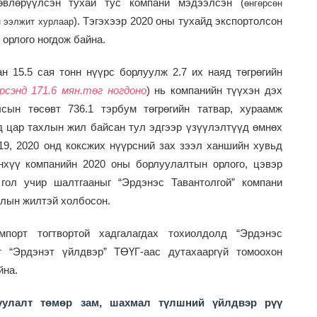
өвлөрүүлсэн тухай
тус компани мэдээлсэн (
өнгөрсөн
). Тэгэхээр 2020 оны тухайд экспортолсон
н ээлжит хурлаар
 орлого ногдож байна.
н 15.5 сая тонн нүүрс борлуулж 2.7 их наяд төгрөгийн
рсэнд 171.6 мян.төг ногдоно
)
нь компанийн түүхэн дэх
сын төсөвт 736.1 тэрбум төгрөгийн татвар, хураамж
д цар тахлын жил байсан тул эдгээр үзүүлэлтүүд өмнөх
19, 2020 онд коксжих нүүрсний зах зээл ханшийн хувьд
йнхүү компанийн 2020 оны борлуулалтын орлого, цэвэр
 гол учир шалтгааныг “Эрдэнэс Тавантолгой” компани
хлын жилтэй холбосон.
порт тогтвортой хадгалагдах тохиолдолд “Эрдэнэс
т “Эрдэнэт үйлдвэр” ТӨҮГ-аас дутахааргүй томоохон
йна.
руулалт төмөр зам, шахмал түлшний үйлдвэр рүү