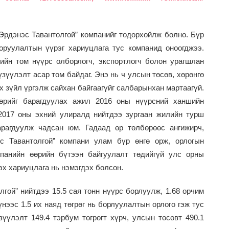
 “Эрдэнэс Тавантолгой” компанийг тодорхойлж болно. Бүр
оруулалтын үүрэг хариуцлага тус компанид оноогджээ.
ийн том нүүрс олборлогч, экспортлогч болон урагшлан
зүүлэлт асар том байдаг. Энэ нь ч улсын төсөв, хөрөнгө
х зүйл үргэлж сайхан байгаагүйг салбарынхан мартаагүй.
өрийг барагдуулах ажил 2016 оны нүүрсний ханшийн
2017 оны эхний улиралд нийтдээ зургаан жилийн турш
арагдуулж чадсан юм. Гадаад өр төлбөрөөс ангижирч,
с Тавантолгой” компани улам бүр өнгө орж, орлогын
мпанийн өөрийн бүтээн байгуулалт төдийгүй улс орны
эх хариуцлага нь нэмэгдэх болсон.
гой” нийтдээ 15.5 сая тонн нүүрс борлуулж, 1.68 орчим
үнээс 1.5 их наяд төгрөг нь борлуулалтын орлого гэж тус
149.4 тэрбум төгрөгт хүрч, улсын төсөвт 490.1
үзүүлэлт