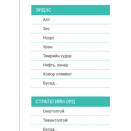
ЭРДЭС
Алт
Зэс
Нүүрс
Уран
Төмрийн хүдэр
Нефть, занар
Ховор элемент
Бусад...
СТРАТЕГИЙН ОРД
Оюутолгой
Тавантолгой
Бусад...