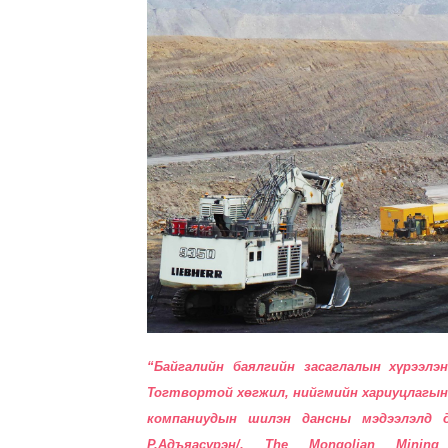
“Байгалийн баялгийн засаглалын хүрээл
Тогтвортой хөгжил, нийгмийн хариуцлагын 
компаниудын шилэн дансны мэдээлэлд д
Р.Адъяасүрэн/, The Mongolian Mining 