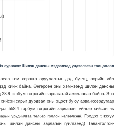
Эх сурвалж:
Шилэн дансны мэдээлэлд үндэслэсэн тооцоолол
 асар том хөрөнгө оруулалтыг дэд бүтэц, өөрийн үйл
үдэд хийж байна. Өнгөрсөн оны хэмжээнд шилэн дансны
 28.9 тэрбум төгрөгийн зарлагатай ажилласан байна. Энэ
э хийсэн сарыг дурдвал оны эцэст буюу арванхоёрдугаар
ээ 558.4 тэрбум төгрөгийн зарлагын гүйлгээ хийсэн нь
/
. Гэхдээ энэхүү
варын урьдчилгаа төлбөр голлон нөлөөлсөн
ны шилэн дансны зарлагын гүйлгээнд) Тавантолгой-