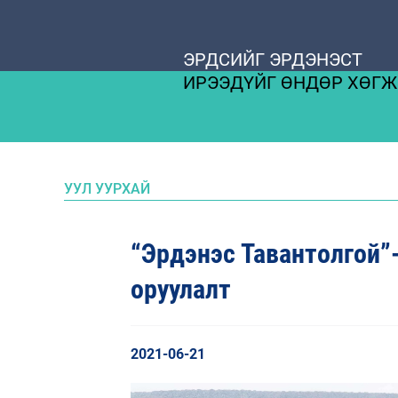
ЭРДСИЙГ ЭРДЭНЭСТ
ИРЭЭДҮЙГ ӨНДӨР ХӨГ
УУЛ УУРХАЙ
“Эрдэнэс Тавантолгой”
оруулалт
2021-06-21