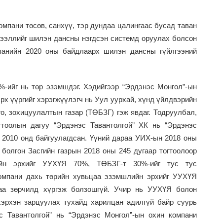
омпани төсөв, санхүү, тэр дундаа цалингаас бусад таван
дээллийг шилэн дансны нэгдсэн системд оруулах болсон
мпанийн 2020 оны байдлаарх шилэн дансны гүйлгээний
%-ийг нь төр эзэмшдэг. Хэдийгээр “Эрдэнэс Монгол”-ын
рх үүргийг хэрэгжүүлэгч нь Уул уурхай, хүнд үйлдвэрийн
о, зохицуулалтын газар
(
ТӨБЗГ
)
гэж явдаг. Тодруулбал,
гтоолын дагуу “Эрдэнэс Тавантолгой” ХК нь “Эрдэнэс
 2010 онд байгуулагдсан. Үүний дараа УИХ-ын 2018 оны
 болгон Засгийн газрын 2018 оны 245 дугаар тогтоолоор
ийн эрхийг УУХҮЯ 70%, ТӨБЗГ-т 30%-ийг тус тус
компани дахь төрийн хувьцаа эзэмшлийн эрхийг УУХҮЯ
аа зөрчилд хүргэж болзошгүй. Учир нь УУХҮЯ болон
эрхэн зарцуулах тухайд харилцан адилгүй байр суурь
с Тавантолгой” нь “Эрдэнэс Монгол”-ын охин компани