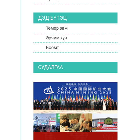
ДЭД БҮТЭЦ
Төмөр зам
Эрчим хүч
Боомт
СУДАЛГАА