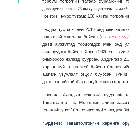
тэрбум төгрөгийн татвар хураамжийг т
дөрөвдүгээр сарын 23-ны хувьцаа эзэмшигчдий
нэг тонн нүүрс тутамд 108 мянган төгрөгийн
Гэхдээ тус компани 2019 онд мөн адилха
орлоготой ажиллаж байсан
(
нэг тонн нүү
дээд амжилтад тооцогддог. Мөн онд ул
төвлөрүүлж байсан. Харин 2020 оны хувь
оныхоосоо нэлээд буурсан. Хэдийгээр 20
харьцангуй тогтвортой байсан боловч и
ашгийн үзүүлэлт огцом буурсан. Үүний
дэлгэрэнгүй тайлбарлаагүй, зөвхөн цар та
Цаашид Хятадын коксжих нүүрсний им
Тавантолгой” нь Монголын эдийн засаг
“саалийн үнээ” болох ирээдүй харагдаж ба
“Эрдэнэс Тавантолгой”-н хөрөнгө о