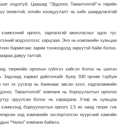
шиг очдоггүй. Цаашид “Эрдэнэс Тавантолгой”-н төрийн
үү оновчтой, энгийн зохицуулалт нь хийх шаардлагатай
хэмжээний орлого, зарлагатай ажилласныг одоо тус
гээний мэдээллээс харцгаая. Энэ нь компанийн хувьцаа
тоон баримтаас зарим тохиолдолд зөрүүтэй байж болно.
наараа давуу талтай.
аяд төгрөгийн орлогын гүйлгээ хийсэн болох нь шилэн
. Задлаад харвал дийлэнхийг буюу 930 орчим тэрбум
н гол эх үүсвэр нь банкнаас авсан зээл, хадгаламжийн
рдэнэс Тавантолгой” компани нь борлуулалтын орлогоо
утуу оруулсан болох нь харагдана. Учир нь хувьцаа
хэмжээнд борлуулалтын орлого 1.5 их наяд төгрөг гэж
гөрсөн онд компанийн экспортолсон нүүрсний хамгийн
адын “Чалко” компани байжээ.