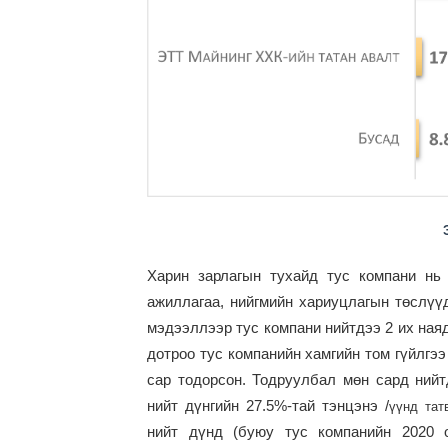
Харин зарлагын тухайд тус компани нь
ажиллагаа, нийгмийн хариуцлагын төслү
мэдээллээр тус компани нийтдээ 2 их наяд
дотроо тус компанийн хамгийн том гүйлгэ
сар тодорсон. Тодруулбал мөн сард нийтд
нийт дүнгийн 27.5%-тай тэнцэнэ
/
үүнд тат
нийт дүнд (буюу тус компанийн 2020 о