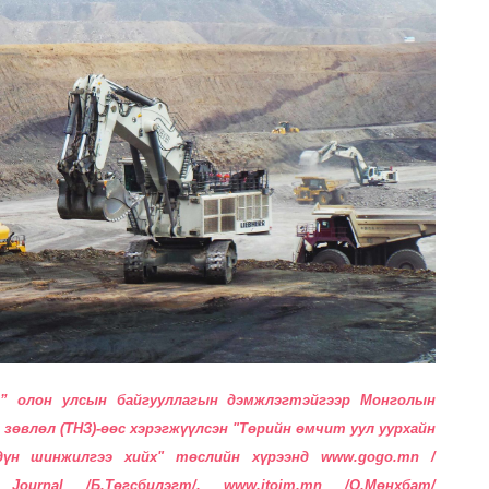
эн” олон улсын байгууллагын дэмжлэгтэйгээр Монголын
зөвлөл (ТНЗ)-өөс хэрэгжүүлсэн "Төрийн өмчит уул уурхайн
үн шинжилгээ хийх" төслийн хүрээнд www.gogo.mn /
Journal /Б.Төгсбилэгт/, www.itoim.mn /О.Мөнхбат/