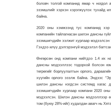
боловч толгой компанид ямар ч ногдол а
эзэмшлийг хэрхэн хэрэгжүүлэх тухайд ил
байна.
2020 оны хэмжээнд тус компанид хэр 
компанийн тайлагнасан шилэн дансны гүйл
эзэмшигчдийн ээлжит хурлаар мэдээлсэн 
Гэхдээ илүү дэлгэрэнгүй мэдээлэл багтса
Өнгөрсөн онд компани нийтдээ 1.4 их н
дансны мэдээллээс тодорхой болсон юм
төгрөгийг борлуулалтын орлого, дараагий
хүүгийн орлого эзэлж байна. Эндээс “Э
шилэн дансны нэгдсэн системд хагас д
эзэмшигчдийн хурлаар компани 2020 оны 
мэдээлсэн. Шилэн дансны мэдээллээр өн
том
(
буюу 28%-ийг) худалдан авагч нь Хят