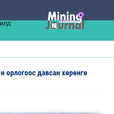
ЖИЛД
-н орлогоос давсан хөрөнгө