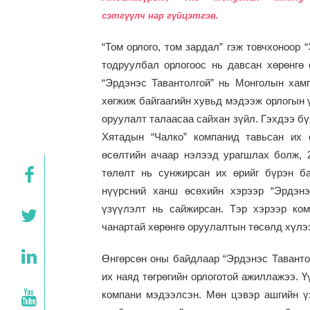
сэтгүүлч нар гүйцэтгэв.
“Том орлого, том зардал” гэж товчхоноор
тодруулбал орлогоос нь давсан хөрөнгө 
“Эрдэнэс Тавантолгой” нь Монголын хамг
хөгжиж байгаагийн хувьд мэдээж орлогын ү
оруулалт талаасаа сайхан зүйл. Гэхдээ бү
Хятадын “Чалко” компанид тавьсан их 
өсөлтийн ачаар нэлээд урагшлах болж, 
төлөлт нь сунжирсан их өрийг бүрэн б
нүүрсний ханш өсөхийн хэрээр “Эрдэнэ
үзүүлэлт нь сайжирсан. Тэр хэрээр ко
чанартай хөрөнгө оруулалтын төсөлд хүлэ
Өнгөрсөн оны байдлаар “Эрдэнэс Тавантол
их наяд төгрөгийн орлоготой ажиллажээ. Ү
компани мэдээлсэн. Мөн цэвэр ашгийн 