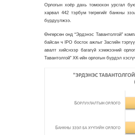
Орлогын хоёр дахь томоохон урсгал бую
харвал 442 тэрбум төгрөгийг банкны зээ
бүрдүүлжээ.
Өнгөрсөн онд “Эрдэнэс Тавантолгой” комп
байсан ч IPO босгох ажлыг Засгийн тэргү
авалт хийснээр багагүй хэмжээний орло
Тавантолгой” ХК-ийн орлогын бүрдэл хэсгү