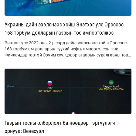
Украины дайн эхэлснээс хойш Энэтхэг улс Оросоос
168 тэрбум долларын газрын тос импортолжээ
Энэтхэг улс 2022 оны 2-р сард дайн эхэлснээс хойш Оросоос
168 тэрбум ам.долларын түүхий нефть импортолсон гэж
Финландад төвтэй Эрчим хүч, цэвэр агаарын судалгааны төв
(CREA) мэдээллээ.
Газрын тосны олборлолт ба нөөцөөр тэргүүлэгч
орнууд: Венесуэл