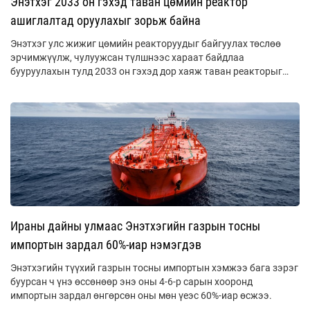
Энэтхэг 2033 он гэхэд таван цөмийн реактор
ашиглалтад оруулахыг зорьж байна
Энэтхэг улс жижиг цөмийн реакторуудыг байгуулах төслөө
эрчимжүүлж, чулуужсан түлшнээс хараат байдлаа
бууруулахын тулд 2033 он гэхэд дор хаяж таван реакторыг
барьж байгуулна гэж Лхагва гарагт мэдэгдлээ.
Ираны дайны улмаас Энэтхэгийн газрын тосны
импортын зардал 60%-иар нэмэгдэв
Энэтхэгийн түүхий газрын тосны импортын хэмжээ бага зэрэг
буурсан ч үнэ өссөнөөр энэ оны 4-6-р сарын хооронд
импортын зардал өнгөрсөн оны мөн үеэс 60%-иар өсжээ.