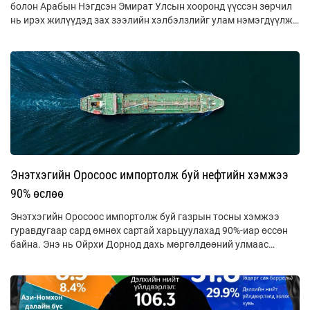
болон Арабын Нэгдсэн Эмират Улсын хооронд үүссэн зөрчил
нь ирэх жилүүдэд зах зээлийн хэлбэлзлийг улам нэмэгдүүлж
болзошгүй байна.
Энэтхэгийн Оросоос импортолж буй нефтийн хэмжээ
90% өслөө
Энэтхэгийн Оросоос импортолж буй газрын тосны хэмжээ
гуравдугаар сард өмнөх сартай харьцуулахад 90%-иар өссөн
байна. Энэ нь Ойрхи Дорнод дахь мөргөлдөөний улмаас
нийлүүлэлт тасалдаж, мөн тээвэрлэгч хөлөг онгоцонд
ачигдсан Оросын газрын тосыг худалдан авахыг АНУ
зөвшөөрсөнтэй холбоотой юм байна.