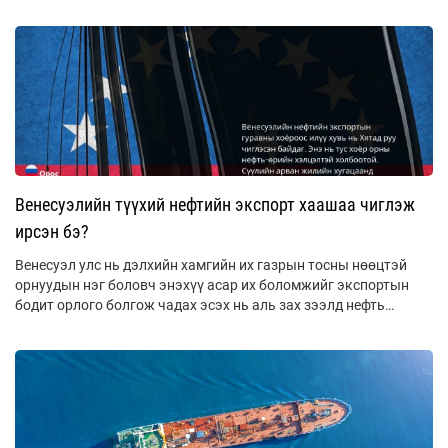
эдийн засагт ноцтой тасалдал үүсэж болзошгүй байна.
Венесуэлийн түүхий нефтийн экспорт хаашаа чиглэж
ирсэн бэ?
Венесуэл улс нь дэлхийн хамгийн их газрын тосны нөөцтэй
орнуудын нэг боловч энэхүү асар их боломжийг экспортын
бодит орлого болгож чадах эсэх нь аль зах зээлд нефть
нийлүүлэхээс ихээхэн хамаардаг.