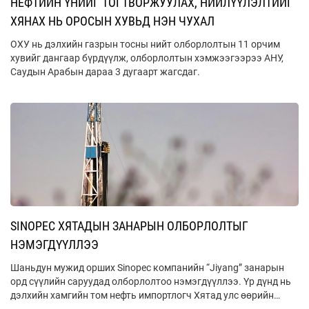
НЕФТИЙН ҮНИЙГ ТОГТВОРЖУУЛАХ, НИЙЛҮҮЛЭЛТИЙГ
ХЯНАХ НЬ ОРОСЫН ХУВЬД НЭН ЧУХАЛ
ОХУ нь дэлхийн газрын тосны нийт олборлолтын 11 орчим
хувийг дангаар бүрдүүлж, олборлолтын хэмжээгээрээ АНУ,
Саудын Арабын дараа 3 дугаарт жагсдаг.
SINOPEC ХЯТАДЫН ЗАНАРЫН ОЛБОРЛОЛТЫГ
НЭМЭГДҮҮЛЛЭЭ
Шаньдун мужид орших Sinopec компанийн “Jiyang” занарын
орд сүүлийн саруудад олборлолтоо нэмэгдүүллээ. Үр дүнд нь
дэлхийн хамгийн том нефть импортлогч Хятад улс өөрийн