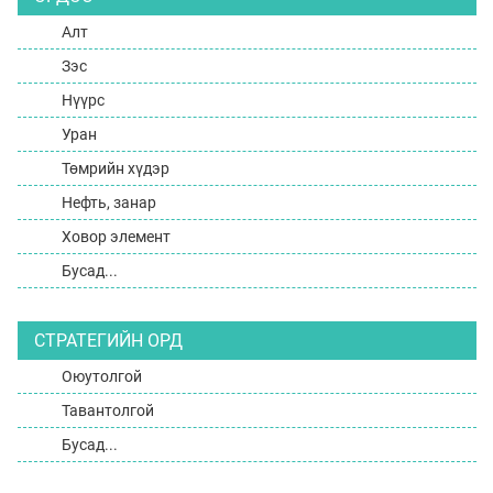
Алт
Зэс
Нүүрс
Уран
Төмрийн хүдэр
Нефть, занар
Ховор элемент
Бусад...
СТРАТЕГИЙН ОРД
Оюутолгой
Тавантолгой
Бусад...