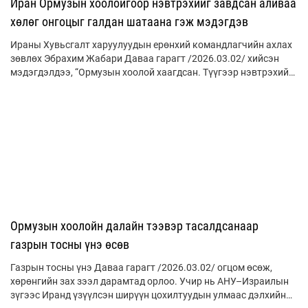
Иран Ормузын хоолойгоор нэвтрэхийг завдсан аливаа
хөлөг онгоцыг галдан шатаана гэж мэдэгдэв
Ираны Хувьсгалт харуулуудын ерөнхий командлагчийн ахлах
зөвлөх Эбрахим Жабари Даваа гарагт /2026.03.02/ хийсэн
мэдэгдэлдээ, “Ормузын хоолой хаагдсан. Түүгээр нэвтрэхийг
завдсан ямар ч хөлөг онгоцыг бид галдан шатаана” хэмээн
анхаарууллаа.
Ормузын хоолойн далайн тээвэр тасалдсанаар
газрын тосны үнэ өсөв
Газрын тосны үнэ Даваа гарагт /2026.03.02/ огцом өсөж,
хөрөнгийн зах зээл дарамтад орлоо. Учир нь АНУ–Израилын
зүгээс Иранд үзүүлсэн ширүүн цохилтуудын улмаас дэлхийн