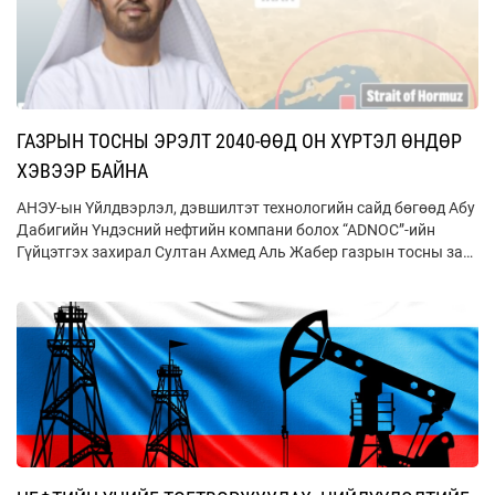
ГАЗРЫН ТОСНЫ ЭРЭЛТ 2040-ӨӨД ОН ХҮРТЭЛ ӨНДӨР
ХЭВЭЭР БАЙНА
АНЭУ-ын Үйлдвэрлэл, дэвшилтэт технологийн сайд бөгөөд Абу
Дабигийн Үндэсний нефтийн компани болох “ADNOC”-ийн
Гүйцэтгэх захирал Султан Ахмед Аль Жабер газрын тосны зах
зээлд үүсээд буй өнөөгийн нөхцөл байдлын талаар “Atlantic
Council”-д ярилцлага өглөө.