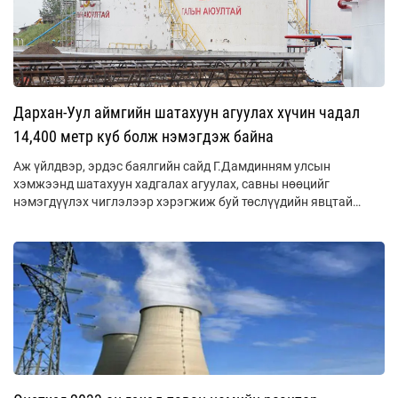
Дархан-Уул аймгийн шатахуун агуулах хүчин чадал
14,400 метр куб болж нэмэгдэж байна
Аж үйлдвэр, эрдэс баялгийн сайд Г.Дамдинням улсын
хэмжээнд шатахуун хадгалах агуулах, савны нөөцийг
нэмэгдүүлэх чиглэлээр хэрэгжиж буй төслүүдийн явцтай
танилцаж байна. Энэ хүрээнд Дархан-Уул аймагт хэрэгжиж
буй “ТЭС Петролиум” ХХК-ийн шатахууны агуулах барих
төслийн үйл ажиллагаатай танилцлаа.