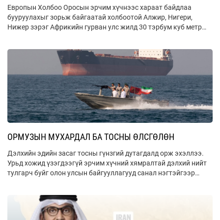
Европын Холбоо Оросын эрчим хүчнээс хараат байдлаа
бууруулахыг зорьж байгаатай холбоотой Алжир, Нигери,
Нижер зэрэг Африкийн гурван улс жилд 30 тэрбум куб метр
байгалийн хий Европын зах зээлд нийлүүлэх хүчин чадалтай
Сахарын цөлийг дамнасан томоохон хийн хоолойн төсөл
хэрэгжүүлж байна.
ОРМУЗЫН МУХАРДАЛ БА ТОСНЫ ӨЛСГӨЛӨН
Дэлхийн эдийн засаг тосны гүнзгий дутагдалд орж эхэллээ.
Урьд хожид үзэгдээгүй эрчим хүчний хямралтай дэлхий нийт
тулгарч буйг олон улсын байгууллагууд санал нэгтэйгээр
тодорхойлж байна. Дэлхийн эдийн засгийн өсөлт 2025 онд
3.4%-тай гарсан бол энэ онд илүү өсөх байсан эрчим алдагдаж
3.1% болох, байдал энэ хэвээр үргэлжилбэл 2%-д саарахыг
Олон улсын валютын сан анхаарууллаа.