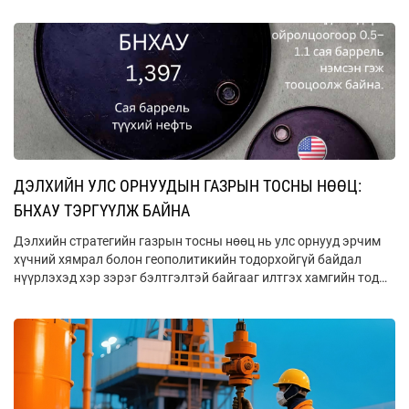
газрын тосны үйлдвэрлэлээ өргөжүүлж, эрчим хүчний
аюулгүй байдлаа бэхжүүлэх боломж бүрдэж байна.
ДЭЛХИЙН УЛС ОРНУУДЫН ГАЗРЫН ТОСНЫ НӨӨЦ:
БНХАУ ТЭРГҮҮЛЖ БАЙНА
Дэлхийн стратегийн газрын тосны нөөц нь улс орнууд эрчим
хүчний хямрал болон геополитикийн тодорхойгүй байдал
нүүрлэхэд хэр зэрэг бэлтгэлтэй байгааг илтгэх хамгийн тод
үзүүлэлтүүдийн нэг юм. Эдгээр стратегийн нөөц нь дайн, хориг
арга хэмжээ, байгалийн гамшиг, эсвэл зах зээлийн доголдлын
үед дотоодын шатахууны хангамжийг тогтворжуулахад чухал
үүрэг гүйцэтгэдэг.