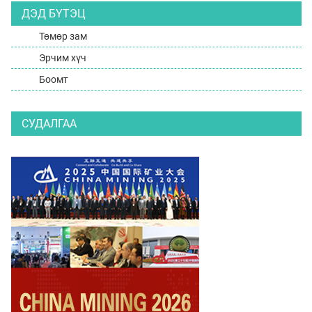
ДЭД БҮТЭЦ
Төмөр зам
Эрчим хүч
Боомт
СУДАЛГАА