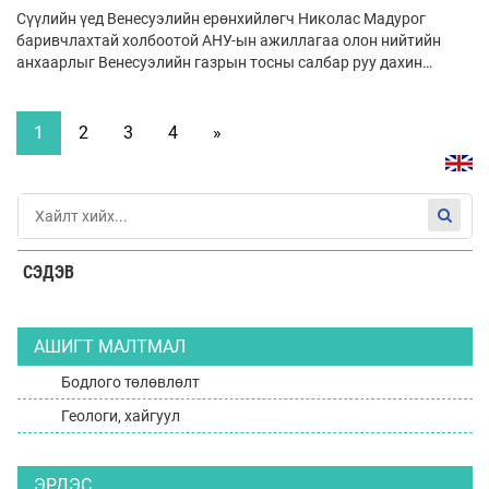
Сүүлийн үед Венесуэлийн ерөнхийлөгч Николас Мадурог
баривчлахтай холбоотой АНУ-ын ажиллагаа олон нийтийн
анхаарлыг Венесуэлийн газрын тосны салбар руу дахин
чиглүүллээ. Венесуэл нь дэлхийд хамгийн их газрын тосны
нөөцтэй улс бөгөөд ойролцоогоор 303 тэрбум баррель
нөөцтэй аж.
1
2
3
4
»
СЭДЭВ
АШИГТ МАЛТМАЛ
Бодлого төлөвлөлт
Геологи, хайгуул
ЭРДЭС