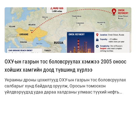
ОХУ-ын газрын тос боловсруулах хэмжээ 2005 оноос
хойших хамгийн доод түвшинд хүрлээ
Украины дроны цохилтууд ОХУ-ын газрын тос боловсруулах
салбарыг хүнд байдалд оруулж, Оросын томоохон
үйлдвэрүүдэд удаа дараа халдсаны улмаас түүхий нефть
боловсруулах хэмжээ нь 2005 оноос хойших хамгийн доод
түвшинд хүрч буурлаа.