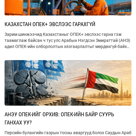
КАЗАХСТАН ОПЕК+ ЭВСЛЭЭС ГАРАХГҮЙ
Зарим шинжээчид Казахстаныг ОПЕК+ эвслээс гарна гэж
таамаглаж байсан ч тус улс Арабын Нэгдсэн Эмираттай (АНЭ)
адил ОПЕК-ийн олборлолтын хязгаарлалтыг мөрдөхгүй байх
шийдвэр гаргасангүй.
АНЭУ ОПЕК-ИЙГ ОРХИВ: ОПЕК-ИЙН БАЙР СУУРЬ
ГАНХАХ УУ?
Персийн булангийн газрын тосны аваргууд болох Саудын Араб