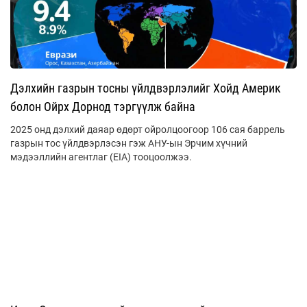
Дэлхийн газрын тосны үйлдвэрлэлийг Хойд Америк
болон Ойрх Дорнод тэргүүлж байна
2025 онд дэлхий даяар өдөрт ойролцоогоор 106 сая баррель
газрын тос үйлдвэрлэсэн гэж АНУ-ын Эрчим хүчний
мэдээллийн агентлаг (EIA) тооцоолжээ.