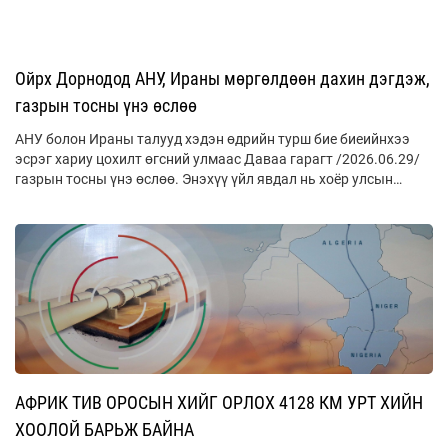
Ойрх Дорнодод АНУ, Ираны мөргөлдөөн дахин дэгдэж,
газрын тосны үнэ өслөө
АНУ болон Ираны талууд хэдэн өдрийн турш бие биеийнхээ
эсрэг хариу цохилт өгсний улмаас Даваа гарагт /2026.06.29/
газрын тосны үнэ өслөө. Энэхүү үйл явдал нь хоёр улсын
хооронд байгуулсан түр хугацааны энхийн хэлэлцээр хэврэг
байгааг илэрхийлээд зогсохгүй, Ормузын хоолойгоор дамжин
өнгөрөх эрчим хүчний тээвэрлэлтийг дахин саатуулахад
хүргэж байна.
АФРИК ТИВ ОРОСЫН ХИЙГ ОРЛОХ 4128 КМ УРТ ХИЙН
ХООЛОЙ БАРЬЖ БАЙНА