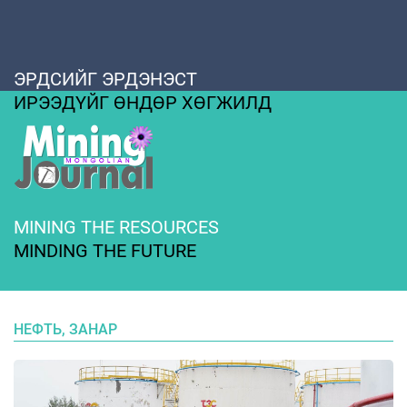
ЭРДСИЙГ ЭРДЭНЭСТ
ИРЭЭДҮЙГ ӨНДӨР ХӨГЖИЛД
MINING THE RESOURCES
MINDING THE FUTURE
НЕФТЬ, ЗАНАР