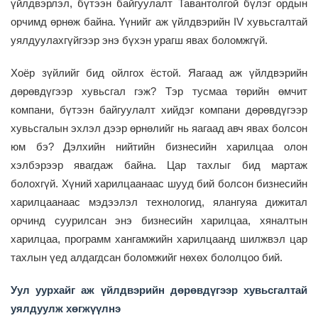
үйлдвэрлэл
,
бүтээн байгуулалт Тавантолгой бүлэг ордын
орчимд
өрнөж байна.
Үүнийг а
ж үйлдвэрийн IV хувьсгалтай
уялдуулахгүйгээр
энэ бүхэн
урагш явах боломжгүй.
Хоёр зүйлийг бид ойлгох ёстой.
Яагаад
а
ж үйлдвэрийн
дөрөвдүгээр хувьсгал гэж
? Тэр тусмаа т
өрийн өмчит
компани, бүтээн байгуулалт хийдэг компани дөрөвдүгээр
хувьсгалын эхлэл дээр өрнөлийг нь
яагаад
авч явах болсон
юм бэ?
Дэлхийн нийтийн бизнес
и
й
н
хар
и
лцаа олон
хэлбэрээр явагдаж байна.
Цар тахлыг бид мартаж
болохгүй.
Хүний ха
р
илцаанаас шууд бий б
о
лс
о
н бизнесийн
харилцаа
наас мэдээлэл технологид, ялангуяа
дижитал
орчинд суурилсан энэ бизнесийн харилцаа, хяналтын
харилцаа, программ хангамжийн харилцаа
нд шилжвэл
цар
тахлын үед алдагдсан боломжийг нөхөх бололцоо бий.
У
ул
уурхай
г
аж үйлдвэрийн
дөрөвдүгээр хувьсгалтай
уялдуулж хөгжүүлнэ