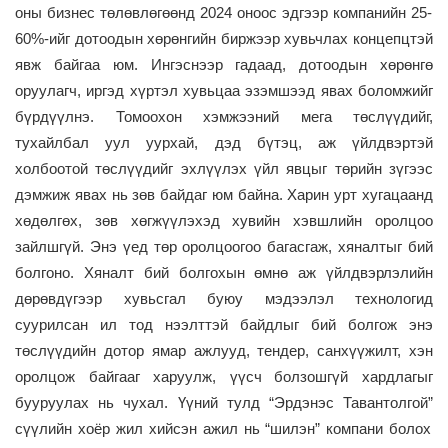
оны
бизнес төлөвлөгөөнд 2024 оноос эдгээр компанийн 25-
60%-ийг дотоодын хөрөнгийн биржээр хувьчлах концепцтэй
явж байгаа юм. Ингэснээр гадаад, дотоодын хөрөнгө
оруулагч, иргэд хүртэл хувьцаа эзэмшээд явах боломжийг
бүрдүүл
нэ.
Томоохон хэмжээний мега төслүүдийг
,
тухайлбал
уул уурхай, дэд бүтэц, аж үйлдвэртэй
холбоотой төслүүдийг
эхлүүлэх үйл явцыг
төрийн зүгээс
дэмжиж явах нь зөв байдаг юм байна. Харин урт хугацаанд
хөд
ө
л
г
өх, зөв хөгж
үүлэ
х
эд
хувийн хэвшлийн оролцоо
зайлшгүй.
Энэ үед т
өр оролцоогоо багасгаж, хяналтыг бий
болгоно. Хяналт бий болгохын өмнө аж үйлдвэрлэлийн
дөрөвдүгээр хувьсгал буюу мэдээлэл технологид
суурилсан ил тод нээлттэй байдлыг бий болгож энэ
төслүүдийн дотор ямар ажлууд,
т
ендер, санхүүжилт, хэн
оролцож байгааг харуулж
, үүсч
болзошгүй
хардлагыг
бууруулах
нь чухал
. Үүний тулд
“
Э
рдэнэс Тавантолгой”
сүүлийн хоёр жил хийсэн ажил
нь
“
шилэн
”
компани
болох