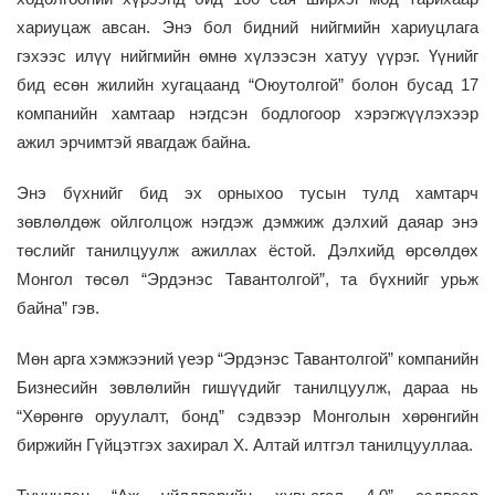
хариуцаж авсан. Энэ бол бидний нийгмийн хариуцлага
гэхээс илүү нийгмийн өмнө хүлээсэн хатуу үүрэг. Үүнийг
бид есөн жилийн хугацаанд “Оюутолгой” болон бусад 17
компанийн хамтаар нэгдсэн бодлогоор хэрэгжүүлэхээр
ажил эрчимтэй явагдаж байна.
Энэ бүхнийг бид эх орныхоо тусын тулд хамтарч
зөвлөлдөж ойлголцож нэгдэж дэмжиж дэлхий даяар энэ
төслийг танилцуулж ажиллах ёстой. Дэлхийд өрсөлдөх
Монгол төсөл “Эрдэнэс Тавантолгой”, та бүхнийг урьж
байна” гэв.
Мөн арга хэмжээний үеэр “Эрдэнэс Тавантолгой” компанийн
Бизнесийн зөвлөлийн гишүүдийг танилцуулж, дараа нь
“Хөрөнгө оруулалт, бонд” сэдвээр Монголын хөрөнгийн
биржийн Гүйцэтгэх захирал Х. Алтай илтгэл танилцууллаа.