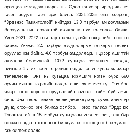
оролцоо нэмэгдэж таарах нь. Одоо тэгэхээр иргэд яах вэ
гэсэн асуулт гарч ирж байна. 2021-2025 оны хооронд
“Эрдэнэс Тавантолгой” нийтдээ 13.9 тэрбум ам.долларын
борлуулалтын орлоготой ажиллана гэж төлөвлөж байна.
Үүнд 2021, 2022 оны цар тахлын үеийн нөхцөлийг тооцсон
байна. Үүнээс 2.9 тэрбум ам.долларын татварыг төсөвт
оруулах юм байна. 4.6 тэрбум ам.долларын цэвэр ашигтай
ажиллах боломжтой. 1072 хувьцаа эзэмшигч иргэдэд
нийтдээ 1.7 их наяд төгрөгийн ногдол ашиг хуваарилахаар
төлөвлөсөн. Энэ нь хувьцаа эзэмшигч иргэн бүрд 680
орчим мянган төгрөгийн ногдол ашиг очно гэсэн үг. Энэ бол
ямар нэгэн хөрөнгө оруулагчийн өмнөөс хийж буй ажил
биш. Энэ төсөл маань өөрөө дөрөвдүгээр хувьсгалын үр
дүнд өгөөжөө өгч байгаа хэлбэр. Нөгөө талаар “Эрдэнэс
Тавантолгой”-н 15 тэрбум хувьцааны үнэлгээ өсч, жил бүр
өгөөжөө өгдөг тогтолцоог бүрдүүлэх тогтолцоог бэхжүүлнэ
гэж ойлгож болно.