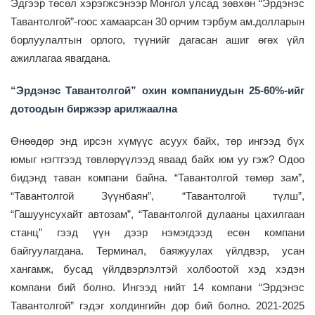
Эдгээр төсөл хэрэгжсэнээр Монгол улсад зөвхөн
“
Эрдэнэс
Тавантолгой
”-
гоос хамаарсан 30 орчим тэрбум ам.долларын
борлуулалтын орлого
,
түүнийг дагасан ашиг өгөх үйл
ажиллагаа явагдана.
“Эрдэнэс Тавантолгой” охин компаниудын 25-60%-ийг
дотоодын биржээр арилжаална
Өнөөдөр энд ирсэн хүмүүс асуух байх
,
төр ингээд бүх
юмыг нэгтгээд
төвлөрүүлээд
яваад байх юм уу гэж? Одоо
бидэнд таван компани байна.
“
Т
авантолгой төмөр зам”,
“Тавантолгой Зүүнбаян”
,
“Тавантолгой түлш”,
“Гашуунсухайт автозам”
,
“Тавантолгой дулааны цахилгаан
станц”
гээд үүн дээр нэмэгдээд есөн компани
байгуулагдана. Терминал, баяжуулах
үйлдвэр
, усан
хангамж, бусад үйлдвэрлэлтэй холбоотой хэд хэдэн
компани бий болно. Ингээд нийт 14 компани
“
Эрдэнэс
Тавантолгой
”
гэдэг холдингийн дор бий бол
н
о
.
2021-2025