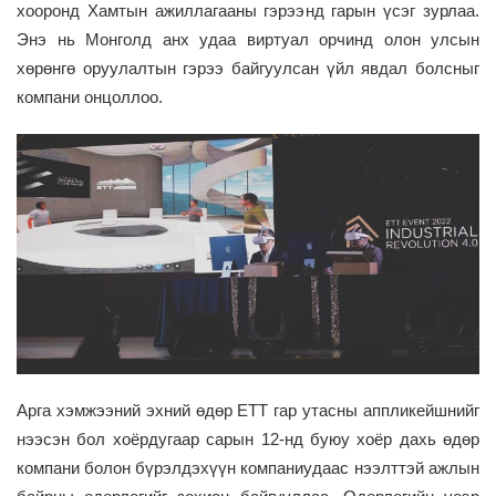
хооронд Хамтын ажиллагааны гэрээнд гарын үсэг зурлаа.
Энэ нь Монголд анх удаа виртуал орчинд олон улсын
хөрөнгө оруулалтын гэрээ байгуул
сан үйл явдал болсныг
компани онцоллоо
.
Арга хэмжээний эхний өдөр
ETT
гар утасны аппликейшнийг
нээсэн бол хоёрдугаар сарын 12-нд буюу хоёр дахь өдөр
компани болон
бүрэлдэхүүн компаниудаас нээлттэй ажлын