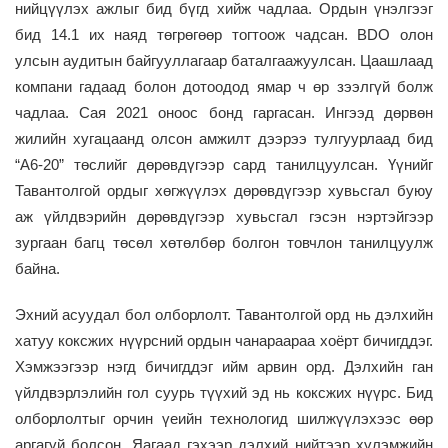
нийцүүлэх ажлыг бид бүгд хийж чадлаа. Ордын үнэлгээг
бид 14.1 их наяд төгрөгөөр тогтоож чадсан. BDO
олон
улсын
аудитын байгууллагаар
баталгаажуулсан.
Цаашлаад
компани гадаад болон дотоодод ямар ч өр зээлгүй
болж
чадлаа
. Сая 2021 он
оос
бонд гаргасан. Ингээд дөрвөн
жилийн хугацаанд олсон амжилт дээрээ тулгуурлаад бид
“
А6-20
”
төслийг
дөрөвдүгээр сард
танилцуулсан. Үүнийг
Тавантолгой ордыг хөгжүүлэх дөрөвдүгээр хувьсгал буюу
аж үйлдвэрийн дөрөвд
ү
гээр хувьсг
а
л гэсэн нэртэйгээр
зургаан багц төсөл хөтөлбөр болгон товчлон танилцуулж
байна.
Эхний асуудал бол олборлолт.
Тавантолгой орд нь дэлхийн
хатуу коксжих нүүрсний ордын чанараараа хо
ё
рт бичигддэг
.
Х
эмжээгээр нэг
д
бичигддэг
и
йм арвин орд. Дэлхийн ган
үйлдвэрлэлийн гол суурь
түүхий эд нь коксжих нүүрс
.
Б
ид
олборлолтыг орчин үеийн технологид шилжүүлэхээс өөр
аргагүй болсон. Яагаад гэхээр дэлхий нийтээр хүлэмжийн