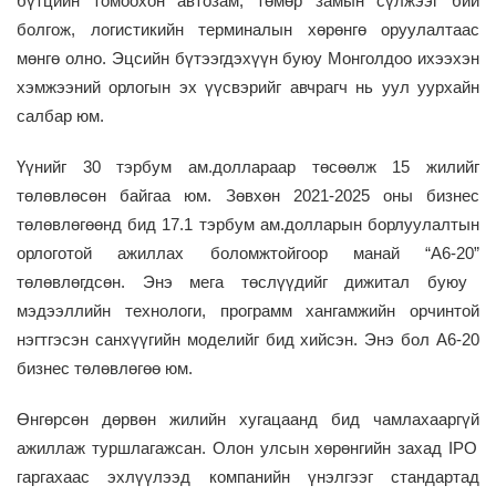
бүтцийн томоохон автозам, төмөр замын сүлжээг бий
болгож, логистикийн терминалын хөрөнгө оруулалтаас
мөнгө олно
. Э
цсийн бүтээгдэхүүн буюу Монголдоо ихээхэн
хэмжээний орлогын эх үүсвэрийг
авчрагч нь
уул уурхайн
салбар
юм
.
Үүнийг 30 тэрбум ам.доллараар төсөөлж 15 жилийг
төлөвлөсөн байгаа юм. Зөвхөн 2021-2025 оны бизнес
төлөвлөгөөнд бид 17.1 тэрбум ам.долларын борлуулалтын
орлоготой ажилла
х
боломжтойгоор
манай “
А6-20
”
төлөвлөгдсөн. Энэ мега төслүүдийг дижитал буюу
мэд
ээллийн
тех
нологи,
программ хангамжийн орчинтой
нэгтгэсэн санхүүгийн моделийг бид хийсэн. Энэ бол А6-20
бизнес төлөвлөгөө
юм.
Өнгөрсөн дөрвөн жилийн хугацаанд бид чам
лахаар
гүй
ажиллаж
туршлагажсан. Олон улсын хөрөнгийн захад IPO
гаргахаас эхлүүлээд компанийн үнэлгээг стандартад