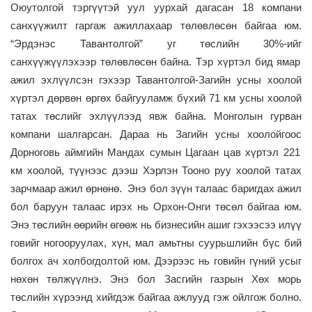
Оюутолгой тэргүүтэй уул уурхай дагасан 18 компани
санхүүжилт гаргаж ажиллахаар төлөвлөсөн байгаа юм.
“
Эрдэнэс Тавантолгой
”
уг төслийн
30%-ийг
санхүүжүүлэхээр төлөвлөсөн байна. Тэр хүртэл бид ямар
ажил эхлүүлсэн гэхээр Тавантолгой-Загийн усны хоолой
хүртэл дөрвөн өргөх байгууламж бүхий 71 км усны хоолой
татах төслийг эхлүүлээд явж байна. Монголын гурван
компани шалгарсан. Дараа нь Загийн усны хоолой
гоос
Дорноговь аймгийн Мандах сумын Цагаан цав
хүртэл
221
км
хоолой
, түүнээс дээш Хэрлэн Тооно
руу хоолой татах
зарчмаар ажил өрнөнө. Энэ бол зүүн талаас
баригдах ажил
бол
баруун талаас ирэх нь Орхон-Онги төсөл байгаа юм.
Энэ төслийн өөрийн өгөөж
нь
бизнесийн ашиг гэхээсээ илүү
говийг ногооруулах, хүн
, мал
амьтн
ы
суурьшлийн бүс бий
болгох ач холбогдолтой юм. Дээрээс нь
говийн
гүний усыг
нөхөн төлжүүлнэ. Энэ бол Засгийн газрын Хөх морь
төслийн хүрээнд хийгдэж байгаа ажлууд гэж ойлгож болно.