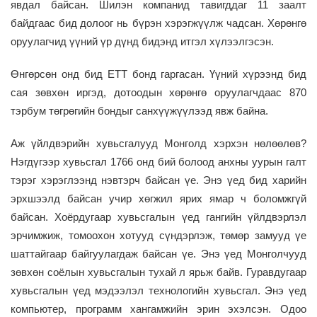
явдал байсан
.
Ш
илэн компанид тавигддаг 11 заалт
байдгаас
бид
долоог нь бүрэн
хэрэгжүүлж чадсан.
Хөрөнгө
оруулагчид үүний үр дүнд бидэнд итгэл хүлээлгэсэн.
Өнгөрсөн онд бид
ETT
бонд гаргасан. Үүний хүрээнд бид
сая зөвхөн иргэд, дотоодын хөрөнгө оруулагчдаас 870
тэрбум төгрөгийн бондыг санхүүжүүлээд явж байна.
Аж үйлдвэрийн хувьсгалууд Монголд хэрхэн нөлөөлөв?
Нэгдүгээр хувьсгал 1766 онд бий болоод анхны уурын галт
тэрэг хэрэглээнд нэвтэрч байсан үе. Энэ үед бид харийн
эрхшээлд байсан учир хөгжил ярих ямар ч боломжгүй
байсан. Хоёрдугаар хувьсгалын үед гангийн үйлдвэрлэл
эрчимжиж, томоохон хотууд сүндэрлэж, төмөр замууд үе
шаттайгаар байгуулагдаж байсан үе. Энэ үед Монголчууд
зөвхөн соёлын хувьсгалын тухай л ярьж байв. Гуравдугаар
хувьсгалын үед мэдээлэл технологийн хувьсгал. Энэ үед
компьютер, программ хангамжийн эрин эхэлсэн. Одоо