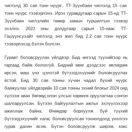
чиглэлд 30 сая тонн нүүрс, ТТ-З
үүнбаян
чиглэлд 15 сая
тонн нүүрс тээвэрлэнэ.
Ирэх гуравдугаар сарын
15-нд ТТ-
З
үүнбаян
чиглэлийн төмөр замын туршилтын тээвэр
эхэлнэ. 2022
оны долдугаар сарын
15-наас ТТ-
Г
ашуунсухайт
чиглэлд энэ жил бид 2.2 сая тонн нүүрс
тээвэрлэхэд бэлэн болсон.
Гуравт боловсруулах үйлдвэр. Бид ингээд түүхийгээр нь
гаргаад байж болохгүй. Бидний өвөг дээдсээс өвлөгдөж
ирсэн,
м
аш үнэ цэнэтэй бүтээгдэхүүнийг боловсруулах
ёстой. Бид 30 сая тонны хүчин чадал бүхий нүүрс
баяжуулах үйлдвэрийн 10 сая тонны эхний блокыг 2024 онд
хүлээж авах
бөгөөд
олон улсын хөрөнгө оруулагчаа сонгон
шалгаруулсан. Бүтээн байгуулалтын ажлыг эхл
үүл
эхээр
ажиллаж байна. Өнөөдөр борлуулж буй түүхий
бүтээгдэхүүнийг хагас боловсруулсан тохиолдолд үнэлгээ
гурав дахин өснө. Бүтэн боловсруулж ширэм, кокс