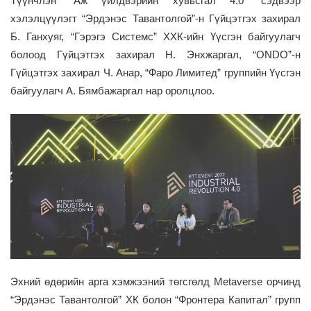
Түүнчлэн “Аж үйлдвэрийн хувьсгал 4.0” сэдвээр
хэлэлцүүлэгт “Эрдэнэс Тавантолгой”-н Гүйцэтгэх захирал
Б. Ганхуяг, “Гэрэгэ Системс” ХХК-ийн Үүсгэн байгуулагч
болоод Гүйцэтгэх захирал Н. Энхжаргал, “ONDO”-н
Гүйцэтгэх захирал Ч. Анар, “Фаро Лимитед” группийн Үүсгэн
байгуулагч А. Бямбажаргал нар оролцлоо.
Эхний өдөрийн арга хэмжээний төгсгөлд Metaverse орчинд
“Эрдэнэс Тавантолгой” ХК болон “Фронтера Капитал” групп