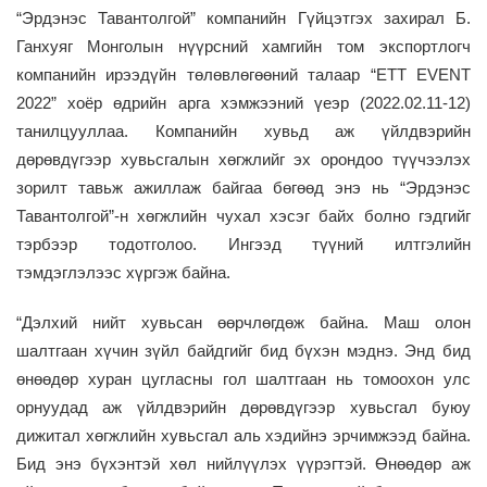
“Эрдэнэс Тавантолгой” компанийн Гүйцэтгэх захирал Б.
Ганхуяг
Монголын нүүрсний хамгийн том экспортлогч
компанийн ирээдүйн төлөвлөгөөний талаар “
ETT EVENT
2022
” хоёр өдрийн арга хэмжээний үеэр
(2022.02.11-12)
танилцууллаа. Компанийн хувьд аж үйлдвэрийн
дөрөвдүгээр хувьсгалын хөгжлийг эх орондоо түүчээлэх
зорилт тавьж ажиллаж байгаа бөгөөд энэ нь “Эрдэнэс
Тавантолгой”-н хөгжлийн чухал хэсэг байх болно гэдгийг
тэрбээр тодотголоо. Ингээд түүний илтгэлийн
тэмдэглэлээс хүргэж байна.
“
Дэлхий нийт хувьсан өөрчлөгдөж байна. Маш олон
шалтгаан хүчин зүйл байдгийг бид бүхэн мэднэ. Энд бид
өнөөдөр хуран цугласны гол шалтгаан нь томоохон улс
орнуудад аж үйлдвэрийн дөрөвдүгээр хувьсгал б
у
юу
дижитал хөгжлийн хувьсгал
аль хэдийнэ
эрчимжээд байна.
Бид энэ бүхэнтэй хөл нийлүүлэх үүрэгтэй. Өнөөдөр аж