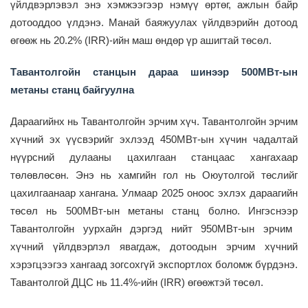
үйлдвэрлэ
вэл
энэ хэмжээгээр нэмүү өртөг, ажлын байр
дотооддоо
үлдэнэ. Манай баяжуулах үйлдвэрийн дотоод
өгөөж нь 20.2% (IRR)
-ийн
маш өндөр үр ашигтай төсөл.
Тавантолгойн станцын дараа шинээр 500МВт-ын
метаны станц байгуулна
Дараагийн
х нь
Тавантолгой
н
эрчим хүч. Тавантолгойн эрчим
хүчний эх үүсвэрийг
эхлээд
450МВт-ын
хүчин чадалтай
нүүрсний дулааны цахилгаан
станцаас хангахаар
төлөвл
ө
сөн. Энэ нь
хамгийн гол нь
Оюутолгой төсл
ийг
цахилгаанаар хангана
.
Улмаар
2025 оноос эхлэх дараагийн
төсөл
нь
500МВт-ын
метаны
станц болно. Ингэснээр
Тавантолгойн уурхайн дэргэд нийт 950МВт-ын эрчим
хүчний үйлдвэрлэл явагдаж,
дотоодын эрчим хүчний
хэрэгцээгээ хангаад зогсохгүй экспортлох боломж бүрдэнэ.
Т
авантолгой
ДЦС нь 11.
4
%-ийн (IRR)
өгөөжтэй
төсөл.