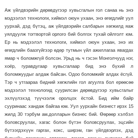
Аж үйлдвэрийн дөрөвдүгээр хувьсгалын гол санаа нь энэ
мэдээлэл технологи, хиймэл оюун ухаан, энэ өгөгдлийг уул
уурхай
,
дэд бүтэц
,
аж үйлдвэрийн
салбарын хөгжилд яаж
уялдуулж тогтвортой орлого бий болгох тухай ойлголт юм.
Ер нь
м
эдээлэл технологи, хиймэл оюун ухаан, энэ
их
өгөгдл
ийн бааз
гүйгээр өдөр тутмын үйл ажиллагаа явагдах
ямар ч боломжгүй болсон. Урьд нь ч гэсэн Монголчууд нэг,
хоёр, гуравдугаар хувь
с
галаар
бид
энэ бүх
и
й
л
боломжуудыг алдаж байсан. Одоо боломжийг алдах ёсгүй
.
Тэр ч
утгаараа бидний хөгжлийн гол агуулга бол ерөөсөө
мэдээлэл технологид суурилсан
дөрөвдүгээр
хувьсгалыг
эхлүүлэхэд түүчээлж оролцох ёстой
. Бид
ийм байр
сууринаас хандаж байгаа юм. Уул уурхайн бизнес
т ирэх
15
жилд 30 тэрбум ам.долларын бизнес
бий. Өөрөөр хэлбэл
боловсруулах, хагас болон бүтэн
б
оловсруулах, эцсийн
бүт
ээгдэхүүн
гарга
х, кокс, ширэм, ган үйлдвэрлэх, дэд