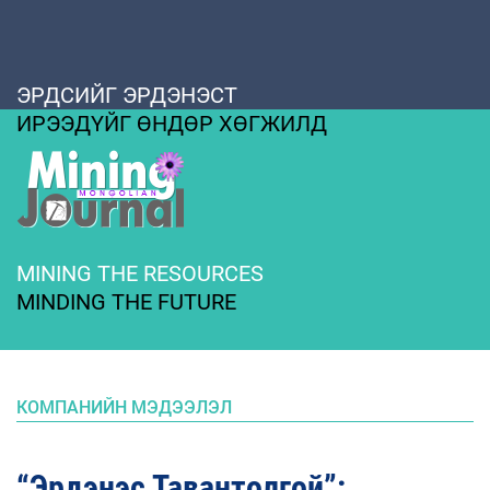
ЭРДСИЙГ ЭРДЭНЭСТ
ИРЭЭДҮЙГ ӨНДӨР ХӨГЖИЛД
MINING THE RESOURCES
MINDING THE FUTURE
КОМПАНИЙН МЭДЭЭЛЭЛ
“Эрдэнэс Тавантолгой”: