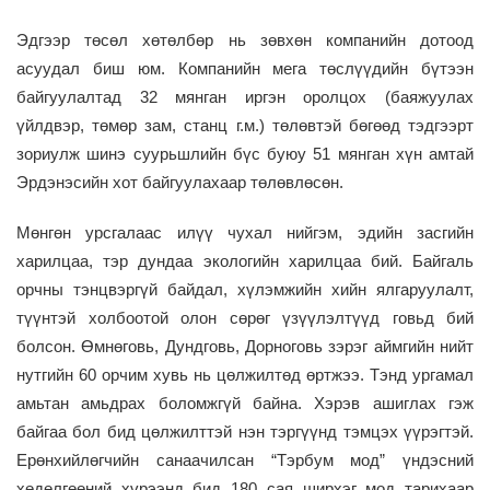
Эдгээр төсөл хөтөлбөр нь зөвхөн компанийн дотоод
асуудал биш юм. Компанийн мега төслүүдийн бүтээн
байгуулалтад 32 мянган иргэн оролцох
(
баяжуулах
үйлдвэр, төмөр зам, станц г.м.
)
төлөвтэй бөгөөд тэдгээрт
зориулж шинэ суурьшлийн бүс буюу 51 мянган хүн амтай
Эрдэнэсийн хот байгуулахаар төлөвлөсөн.
Мөнгөн урсгалаас илүү чухал нийгэм, эдийн засгийн
харилцаа, тэр дундаа экологийн харилцаа бий. Байгаль
орчны тэнцвэргүй байдал, хүлэмжийн хийн ялгаруулалт,
түүнтэй холбоотой олон сөрөг үзүүлэлтүүд говьд бий
болсон. Өмнөговь, Дундговь, Дорноговь зэрэг аймгийн нийт
нутгийн 60 орчим хувь нь цөлжилтөд өртжээ. Тэнд ургамал
амьтан амьдрах боломжгүй байна. Хэрэв ашиглах гэж
байгаа бол бид цөлжилттэй нэн тэргүүнд тэмцэх үүрэгтэй.
Ерөнхийлөгчийн санаачилсан “Тэрбум мод” үндэсний
хөдөлгөөний хүрээнд бид 180 сая ширхэг мод тарихаар