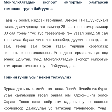
Монгол-Хятадын экспорт импортын хамтарсан
томоохон групп
байгуулна
Тавд
нь боомт
,
нэгдсэн терминал
.
Зөвхөн
ТТ-Г
ашуунсухайт
чиглэлд
авч үзэ
хэд автозам
аа
р 28
сая тонн
, төмөр зам
аар
30
сая тонныг тус тус тээвэрлэнэ гэж үзвэл
жилд 58 сая
тонн
ачаа барааг
чингэлэг
,
конвейер
,
дүүжин
тээвэр,
авто
зам
,
төмөр зам гэсэн таван төрлийн хэрэгслээр
экспортлохоор төлөвлөсөн.
Уг нэгдсэн терминалын д
отоод
өгөөж 12%-тай.
Үүнд
Монгол-Хятадын экспорт импортын
хамтарсан томоохон групп байгуулагдана.
Говийн гүний усыг нөхөн төлжүүлнэ
Зургаа да
хь нь хамгийн гол төсөл. Говийн бүсийн иж бүрэн
усан хангамжийн төсөл байгаа юм. Орхон
-Онги
болон
Хэрлэн Тооно
гэсэн хоёр том
гадаргын усн
ы нөөцөөс
хоолойгоор дамжуулан ус татахаар төлөвлөсөн. Үүнд