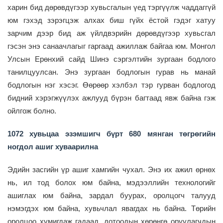
харин бид дөрөвдүгээр хувьсгалын үед тэргүүлж чаддаггүй
юм гэхэд зэрэгцэж алхах биш гүйх ёстой гэдэг хатуу
зарчим дээр бид аж үйлдвэрийн дөрөвдүгээр хувьсгал
гэсэн энэ санаачлагыг гаргаад ажиллаж байгаа юм. Монгол
Улсын Ерөнхий сайд Шинэ сэргэлтийн зургаан бодлого
танилцуулсан. Энэ зургаан бодлогын гурав нь манай
бодлогын нэг хэсэг. Өөрөөр хэлбэл тэр гурван бодлогод
бидний хэрэгжүүлэх ажлууд бүрэн багтаад явж байна гэж
ойлгож болно.
1072 хувьцаа эзэмшигч бүрт 680 мянган төгрөгийн
ногдол ашиг хуваарилна
Эдийн засгийн үр ашиг хамгийн чухал. Энэ их ажил өрнөх
нь, ил тод болох юм байна, мэдээллийн технологийг
ашиглах юм байна, зардал буурах, оролцогч талууд
нэмэгдэх юм байна, хувьчлал явагдах нь байна. Төрийн
оролцоо хумигдаж гадаад, дотоодын хөрөнгө оруулагчдын