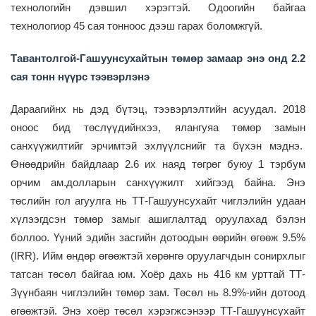
технологийн дэвшил хэрэгтэй. Одоогийн байгаа
технологиор 45 сая тонноос дээш гарах боломжгүй.
Тавантолгой-Гашуунсухайтын төмөр замаар энэ онд 2.2
сая тонн нүүрс тээвэрлэнэ
Дараагийнх нь д
эд бүтэц
,
тээвэрлэлтийн асуудал. 2018
оноос бид төслүүдийнхээ, ялангуяа төмөр замын
санхүүжилтийг эрчимтэй эхлүүлснийг та бүхэн мэднэ.
Өнөөдрийн байдлаар 2.6 их наяд төгрөг буюу 1 тэрбум
орчим ам.долларын санхүүжилт хийгээд байна. Энэ
төслийн гол агуулга нь ТТ-Г
ашуунсухайт
чиглэлийн удаан
хүлээгдсэн төмөр замыг ашиглалтад оруулахад бэлэн
боллоо. Үүний эдийн засгийн дотоодын өөрийн өгөөж 9.5%
(IRR)
. И
йм өндөр
өгөөжтэй
хөрөнгө оруулагчдын сонирхлыг
татсан төсөл бай
г
аа юм. Хоёр дахь нь 416 км
урттай
ТТ-
З
үүнбаян
чиглэлийн төмөр зам.
Төсөл нь
8.9%-ийн дотоод
өгөөжтэй. Энэ хоёр төсөл хэрэгжсэнээр ТТ-Г
ашуунсухайт