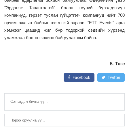
байрны өдөрлөгийг зохион байгууллаа. Өдөрлөгийн үеэр
"Эрдэнэс Тавантолгой"
болон түүний
бүрэлдэхүүн
компаниуд, гэрээт туслан гүйцэтгэгч компаниуд нийт 700
орчим ажлын байрыг нээлттэй зарлав.
"ETT Events" арга
хэмжээг цаашид жил бүр тодорхой сэдвийн хүрээнд
уламжлал болгон зохион байгуулах юм байна.
Б. Төгс
Facebook
Twitter