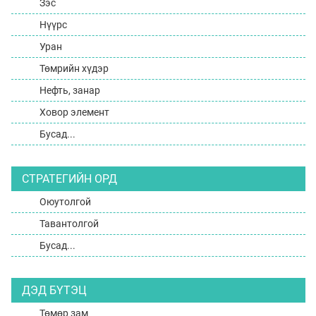
Зэс
Нүүрс
Уран
Төмрийн хүдэр
Нефть, занар
Ховор элемент
Бусад...
СТРАТЕГИЙН ОРД
Оюутолгой
Тавантолгой
Бусад...
ДЭД БҮТЭЦ
Төмөр зам