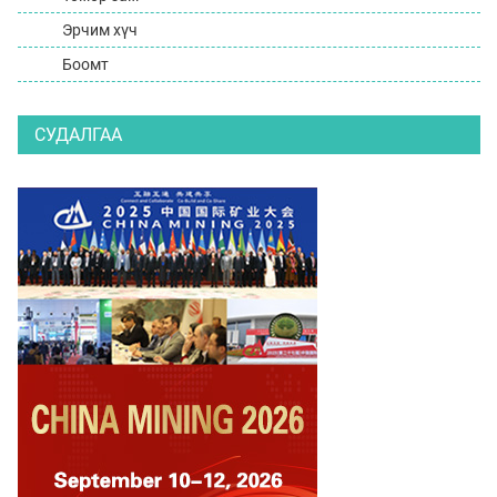
Эрчим хүч
Боомт
СУДАЛГАА