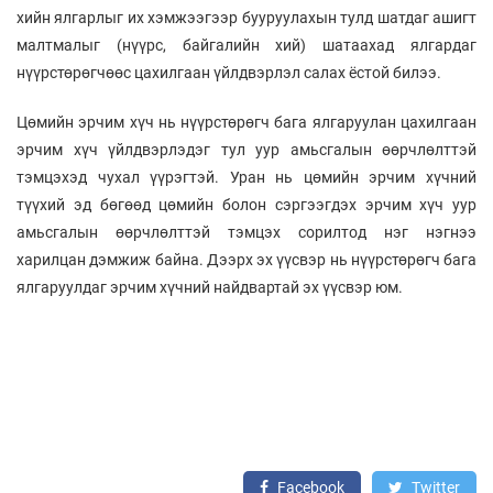
хийн ялгарлыг их хэмжээгээр бууруулахын тулд шатдаг ашигт
малтмалыг (нүүрс, байгалийн хий) шатаахад ялгардаг
нүүрстөрөгчөөс цахилгаан үйлдвэрлэл салах ёстой билээ.
Цөмийн эрчим хүч нь нүүрстөрөгч бага ялгаруулан цахилгаан
эрчим хүч үйлдвэрлэдэг тул уур амьсгалын өөрчлөлттэй
тэмцэхэд чухал үүрэгтэй. Уран нь цөмийн эрчим хүчний
түүхий эд бөгөөд цөмийн болон сэргээгдэх эрчим хүч уур
амьсгалын өөрчлөлттэй тэмцэх сорилтод нэг нэгнээ
харилцан дэмжиж байна. Дээрх эх үүсвэр нь нүүрстөрөгч бага
ялгаруулдаг эрчим хүчний найдвартай эх үүсвэр юм.
Facebook
Twitter