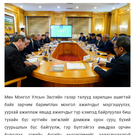
Мөн Монгол Улсын Засгийн газар талууд харилцан ашигтай
байх зарчим баримтлан монгол ажилчдыг мэргэшүүлэх,
уурхай ажиллаж явцад ажилчдыг түр кэмпэд байрлуулах биш
тухайн бүс нутгийн хөгжлийг дэмжиж орон сууц бүхий
суурьшлын бүс байгуулж, гэр бүлтэйгээ амьдрах орчин
бүдүүлэх, говийн бүсийн экосистемийг алдагдуулалгүй