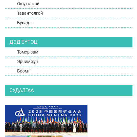
Оюутолгой
Тавантолгой
Бусад...
ДЭД БҮТЭЦ
Төмөр зам
Эрчим хүч
Боомт
СУДАЛГАА