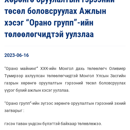
төсөл боловсруулах Ажлын
хэсэг “Орано групп”-ийн
төлөөлөгчидтэй уулзлаа
2023-06-16
“Орано майнинг” ХХК-ийн Монгол дахь төлөөлөгч Оливиер
Түмирээр ахлуулсан төлөөлөгчидтэй Монгол Улсын Засгийн
газрын хөрөнгө оруулалтын гэрээний төсөл боловсруулах
үүрэг бүхий ажлын хэсэг уулзлаа.
“Орано групп”-ийн зүгээс хөрөнгө оруулалтын гэрээний эхний
загварыг :
гэсэн таван үндсэн бүлэгтэй байхаар төлөвлөжээ.