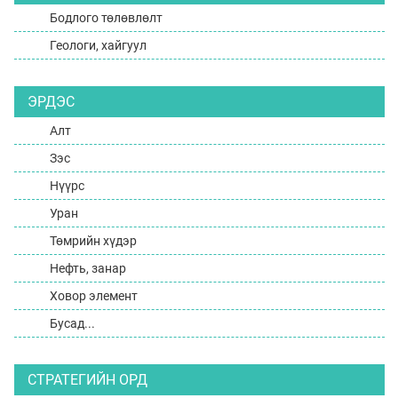
Бодлого төлөвлөлт
Геологи, хайгуул
ЭРДЭС
Алт
Зэс
Нүүрс
Уран
Төмрийн хүдэр
Нефть, занар
Ховор элемент
Бусад...
СТРАТЕГИЙН ОРД