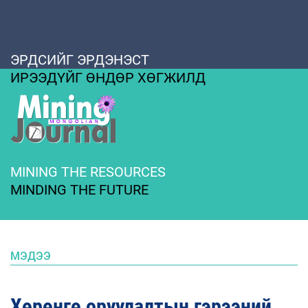
ЭРДСИЙГ ЭРДЭНЭСТ
ИРЭЭДҮЙГ ӨНДӨР ХӨГЖИЛД
MINING THE RESOURCES
MINDING THE FUTURE
МЭДЭЭ
Хөрөнгө оруулалтын гэрээний