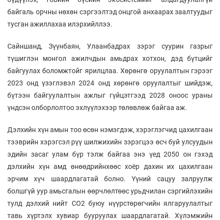
байгаль орчны нөхөн сэргээлтэд онцгой анхаарах заалтуудыг
тусган ажиллахаа илэрхийллээ.
Сайншанд, Зүүнбаян, Улаанбадрах зэрэг суурин газрыг
түшиглэн монгол ажилчдын амьдрах хотхон, дэд бүтцийг
байгуулах боломжтойг ярилцлаа. Хөрөнгө оруулалтын гэрээг
2023 онд үзэглэвэл 2024 онд хөрөнгө оруулалтыг шийдэж,
бүтээн байгуулалтын ажлыг гүйцэтгээд 2028 оноос ураны
үндсэн олборлолтоо эхлүүлэхээр төлөвлөж байгаа аж.
Дэлхийн хүн амын тоо өсөн нэмэгдэж, хэрэглэгчид цахилгаан
тээврийн хэрэгсэл рүү шилжихийн зэрэгцээ өсч буй улсуудын
эдийн засаг улам бүр тэлж байгаа энэ үед 2050 он гэхэд
дэлхийн хүн амд өнөөдрийнхөөс хоёр дахин их цахилгаан
эрчим хүч шаардлагатай болно. Үүний сацуу залруулж
болшгүй уур амьсгалын өөрчлөлтөөс урьдчилан сэргийлэхийн
тулд дэлхий нийт CO2 буюу нүүрстөрөгчийн ялгаруулалтыг
тавь хүртэлх хувиар бууруулах шаардлагатай. Хүлэмжийн