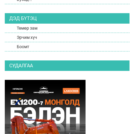
ДЭД БҮТЭЦ
Төмөр зам
Эрчим хүч
Боомт
СУДАЛГАА