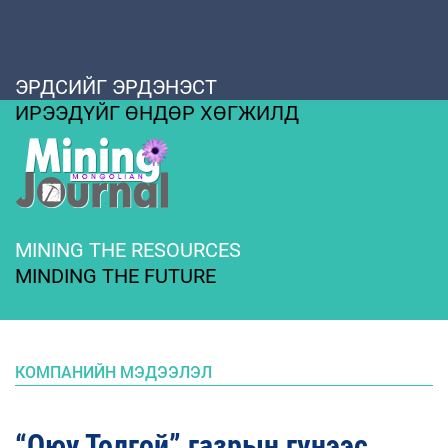
ЭРДСИЙГ ЭРДЭНЭСТ
ИРЭЭДҮЙГ ӨНДӨР ХӨГЖИЛД
MINING THE RESOURCES
MINDING THE FUTURE
КОМПАНИЙН МЭДЭЭЛЭЛ
“Оюу Толгой” газрын гүнээс