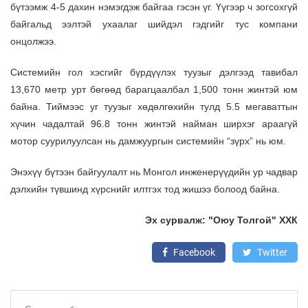
бүтээмж 4-5 дахин нэмэгдэж байгаа гэсэн үг. Үүгээр ч зогсохгүй
байгальд ээлтэй ухаалаг шийдэл гэдгийг тус компани
онцолжээ.
Системийн гол хэсгийг бүрдүүлэх туузыг дэлгээд тавибал
13,670 метр урт бөгөөд барагцаалбал 1,500 тонн жинтэй юм
байна. Тиймээс уг туузыг хөдөлгөхийн тулд 5.5 мегаваттын
хүчин чадалтай 96.8 тонн жинтэй найман ширхэг араагүй
мотор суурилуулсан нь дамжуургын системийн “зүрх” нь юм.
Энэхүү бүтээн байгуулалт нь Монгол инженерүүдийн ур чадвар
дэлхийн түвшинд хүрснийг илтгэх тод жишээ болоод байна.
Эх сурвалж: "Оюу Толгой" ХХК
Facebook
Twitter