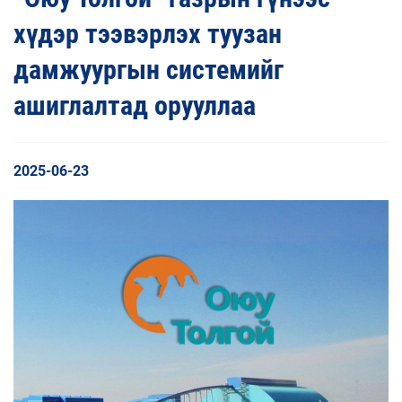
хүдэр тээвэрлэх туузан
дамжуургын системийг
ашиглалтад орууллаа
2025-06-23