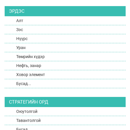
ЭРДЭС
Алт
Зэс
Нүүрс
Уран
Төмрийн хүдэр
Нефть, занар
Ховор элемент
Бусад...
СТРАТЕГИЙН ОРД
Оюутолгой
Тавантолгой
Бусад...