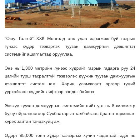
“Оюу Толгой” ХХК Монголд анх удаа хэрэгжиж буй газрын
гүнээс хүдэр тээвэрлэх туузан дамжуургын дэвшилтэт
системийг ашиглалтад орууллаа.
Энэ нь 1,300 метрийн гүнээс хүдрийг газрын гадарга руу 24
цагийн турш тасралтгүй тээвэрлэх дүүжин туузан дамжуургын
дэвшилтэт систем юм. Харин уламжлалт аргаар гүний
уурхайгаас хүдрийг лифтээр зөөдөг байжээ.
Энэхүү туузан дамжуургын системийн нийт урт нь 8 километр
буюу ойролцоогоор Сүхбаатарын талбайгаас Драгон терминал
хүрэх зайтай тэнцэхүйц аж.
Өдөрт 95,000 тонн хүдэр тээвэрлэх хүчин чадалтай гэдэг нь